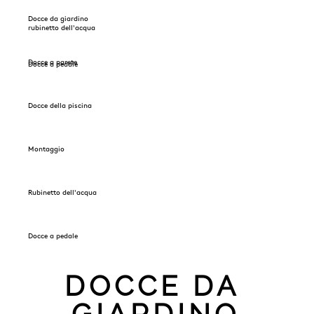
Docce da giardino
rubinetto dell'acqua
Docce a parete
Docce a pedale
Docce della piscina
Montaggio
Rubinetto dell'acqua
Docce a pedale
DOCCE DA
GIARDINO