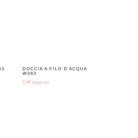
83
DOCCIA A FILO D'ACQUA
W083
CHF
2050.00
Scoprire
Richiedi Un Preventivo