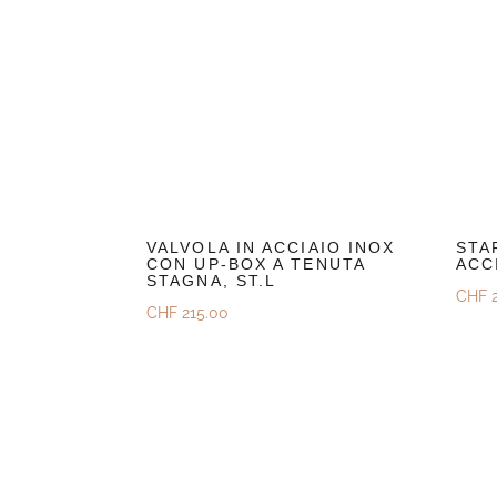
VALVOLA IN ACCIAIO INOX
STA
CON UP-BOX A TENUTA
ACC
STAGNA, ST.L
CHF
2
CHF
215.00
Sco
Scoprire
Rich
Richiedi Un Preventivo