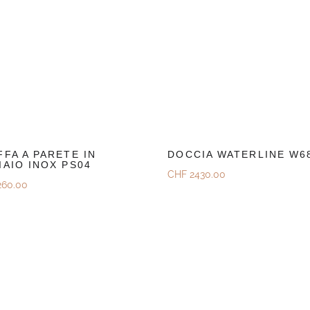
FFA A PARETE IN
DOCCIA WATERLINE W6
IAIO INOX PS04
CHF
2430.00
60.00
Scoprire
prire
Richiedi Un Preventivo
iedi Un Preventivo