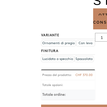
S
OT
CONS
Quan
VARIANTE
Edels
Ornamenti di pregio
Con leva
Venti
ST1
FINITURA
Lucidato a specchio
Spazzolato
Prezzo del prodotto:
CHF
370.00
Totale opzioni:
Totale ordine: