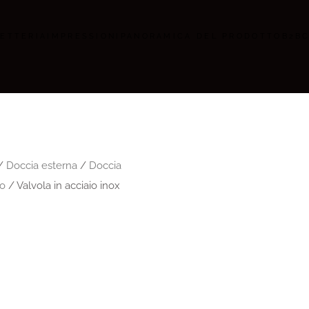
ETTERIA
IMPRESSIONI
PANORAMICA DEL PRODOTTO
B2B
/
Doccia esterna
/
Doccia
ro
/ Valvola in acciaio inox