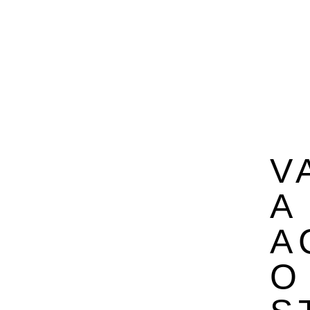
V
A
A
O