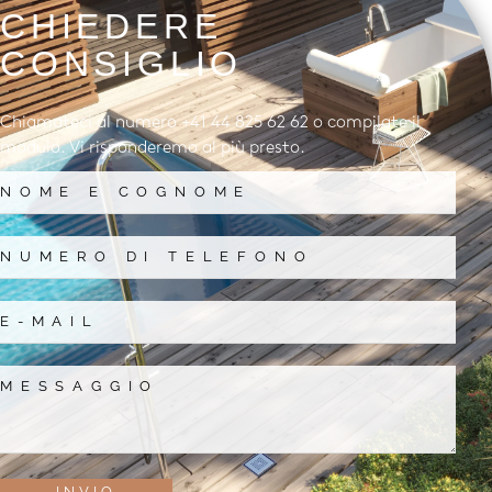
CHIEDERE
CONSIGLIO
Chiamateci al numero +41 44 825 62 62 o compilate il
modulo. Vi risponderemo al più presto.
INVIO