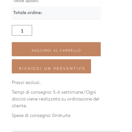
Totale opzioni:
Totale ordine:
Quantità
Waterline
Dusche
WX32.SK
AGGIUNGI AL CARRELLO
RICHIEDI UN PREVENTIVO
Prezzi esclusi.
Tempi di consegna: 5-6 settimane / Ogni
doccia viene realizzata su ordinazione del
cliente.
Spese di consegna: Gratuite