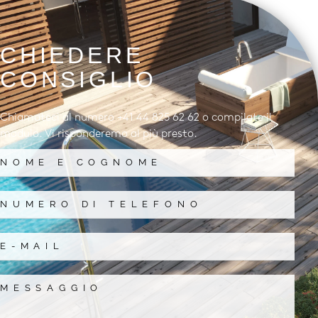
CHIEDERE
CONSIGLIO
Chiamateci al numero +41 44 825 62 62 o compilate il
modulo. Vi risponderemo al più presto.