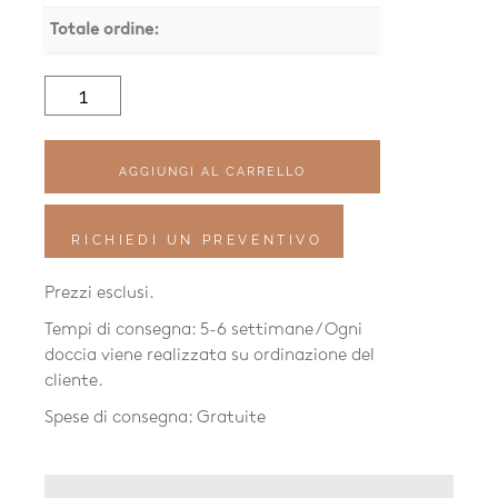
Totale ordine:
Quantità
Waterline
Brausestange
mit
Handbrause
AGGIUNGI AL CARRELLO
SR
RICHIEDI UN PREVENTIVO
Prezzi esclusi.
Tempi di consegna: 5-6 settimane / Ogni
doccia viene realizzata su ordinazione del
cliente.
Spese di consegna: Gratuite