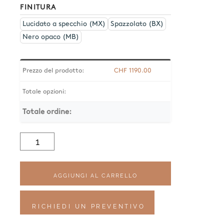
FINITURA
Lucidato a specchio (MX)
Spazzolato (BX)
Nero opaco (MB)
Prezzo del prodotto:
CHF
1190.00
Totale opzioni:
Totale ordine:
Quantità
Waterline
Shower
SA33.10
AGGIUNGI AL CARRELLO
RICHIEDI UN PREVENTIVO