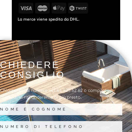
La merce viene spedita da DHL.
CHIEDERE
CONSIGLIO
Chiamateci al numero +41 44 825 62 62 o compilate il
modulo. Vi risponderemo al più presto.