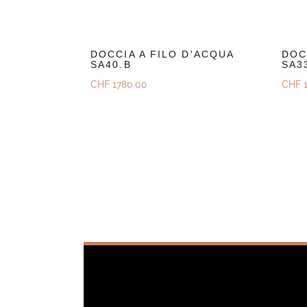
DOCCIA A FILO D'ACQUA
DOC
SA40.B
SA3
CHF
1780.00
CHF
1
Scoprire
Sco
Richiedi Un Preventivo
Rich