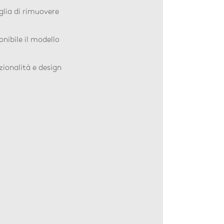
glia di rimuovere
onibile il modello
ionalità e design