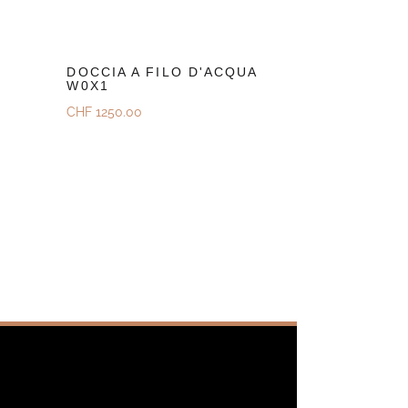
DOCCIA A FILO D'ACQUA
W0X1
CHF
1250.00
Scoprire
Richiedi Un Preventivo