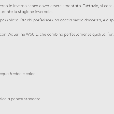
terno in inverno senza dover essere smontato. Tuttavia, si consi
durante la stagione invernale.
e spazzolata. Per chi preferisce una doccia senza doccetta, è disp
 con Waterline W60.E, che combina perfettamente qualità, funz
acqua fredda e calda
rica a parete standard