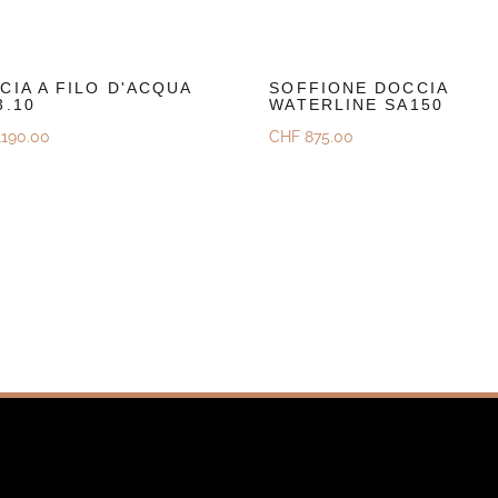
CIA A FILO D'ACQUA
SOFFIONE DOCCIA
3.10
WATERLINE SA150
190.00
CHF
875.00
prire
Scoprire
iedi Un Preventivo
Richiedi Un Preventivo