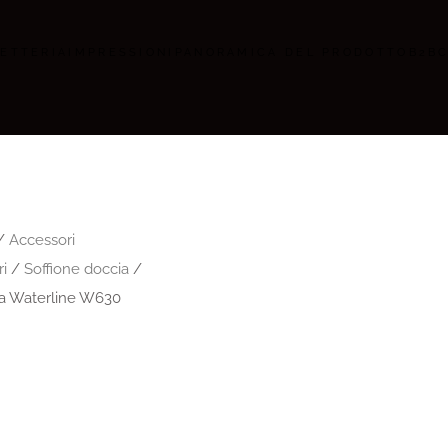
ETTERIA
IMPRESSIONI
PANORAMICA DEL PRODOTTO
B2B
/
Accessori
ri
/
Soffione doccia
/
a Waterline W630