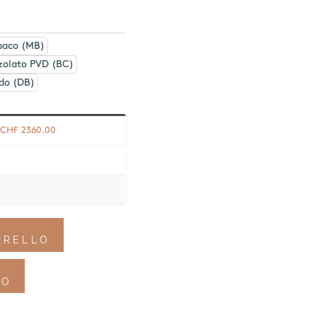
paco (MB)
zolato PVD (BC)
do (DB)
CHF
2360.00
RRELLO
VO