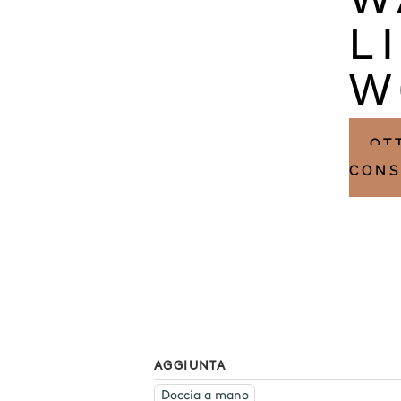
L
W
OT
CONS
AGGIUNTA
Doccia a mano