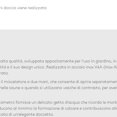
i doccia viene realizzata
lta qualità, sviluppata appositamente per l'uso in giardino, in 
à e il suo design unico. Realizzata in acciaio inox V4A (Inox Ais
rata.
 il miscelatore a due mani, che consente di aprire separatamen
nelle saune o quando si utilizzano vasche di contrasto, per ave
iametro fornisce un delicato getto d'acqua che ricorda le morb
 riducono al minimo la formazione di calcare e contribuiscono al
dotata di un'elegante doccetta.