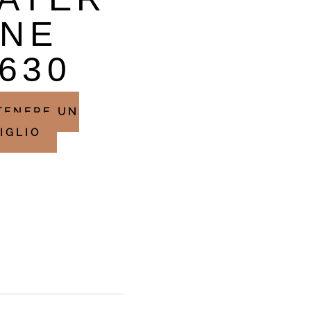
INE
630
TENERE UN
IGLIO