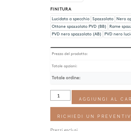
FINITURA
Lucidato a specchio
Spazzolato
Nero o
Ottone spazzolato PVD (BB)
Rame spaz
PVD nero spazzolato (AB)
PVD nero luci
Prezzo del prodotto:
Totale opzioni:
Totale ordine:
Quantità
Waterline
AGGIUNGI AL CA
Dusche
W630
RICHIEDI UN PREVENTI
Prezzi esclusi.