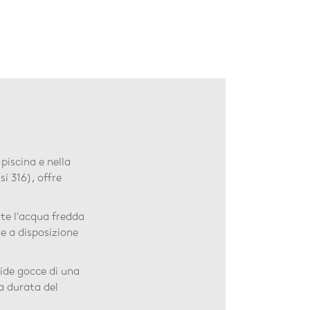
piscina e nella
i 316), offre
te l'acqua fredda
re a disposizione
ide gocce di una
la durata del