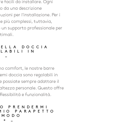
e facili da installare. Ogni
o da una descrizione
uzioni per l'installazione. Per i
ne più complessi, tuttavia,
un supporto professionale per
timali.
DELLA DOCCIA
LABILI IN
+
_
imo comfort, le nostre barre
temi doccia sono regolabili in
e possiate sempre adattare il
 altezza personale. Questo offre
lessibilità e funzionalità.
O PRENDERMI
MIO PARAPETTO
 MODO
?
+
_