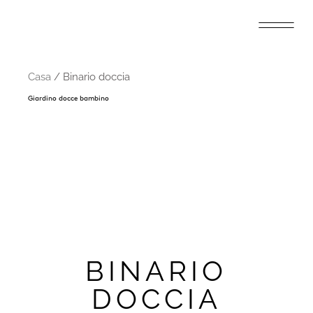
Casa
/ Binario doccia
Giardino docce bambino
BINARIO
DOCCIA