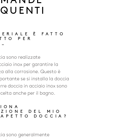
MANDE
EQUENTI
TERIALE È FATTO
TTO PER
_
ia sono realizzate
ciaio inox per garantire la
za alla corrosione. Questo è
rtante se si installa la doccia
arre doccia in acciaio inox sono
elta anche per il bagno.
ZIONA
AZIONE DEL MIO
APETTO DOCCIA?
cia sono generalmente