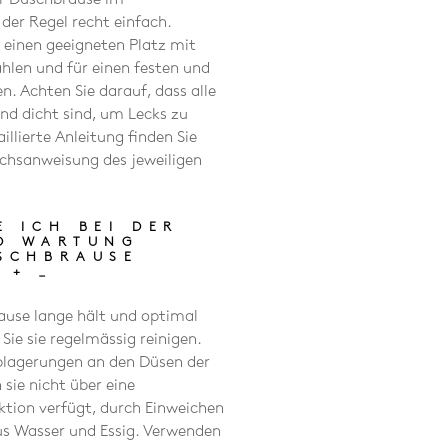
 der Regel recht einfach.
e einen geeigneten Platz mit
len und für einen festen und
n. Achten Sie darauf, dass alle
nd dicht sind, um Lecks zu
illierte Anleitung finden Sie
chsanweisung des jeweiligen
E ICH BEI DER
D WARTUNG
SCHBRAUSE
?
+
_
ause lange hält und optimal
 Sie sie regelmässig reinigen.
blagerungen an den Düsen der
sie nicht über eine
ktion verfügt, durch Einweichen
us Wasser und Essig. Verwenden