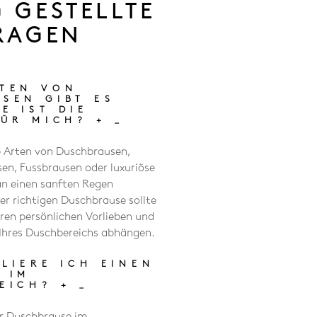
 GESTELLTE
RAGEN
TEN VON
SEN GIBT ES
E IST DIE
FÜR MICH?
+
_
e Arten von Duschbrausen,
n, Fussbrausen oder luxuriöse
an einen sanften Regen
er richtigen Duschbrause sollte
Ihren persönlichen Vorlieben und
Ihres Duschbereichs abhängen.
LLIERE ICH EINEN
 IM
REICH?
+
_
ner Duschbrause im