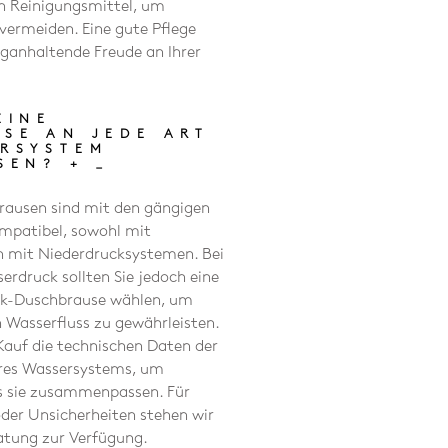
en Reinigungsmittel, um
ermeiden. Eine gute Pflege
nganhaltende Freude an Ihrer
EINE
SE AN JEDE ART
RSYSTEM
SSEN?
+
_
rausen sind mit den gängigen
patibel, sowohl mit
h mit Niederdrucksystemen. Bei
erdruck sollten Sie jedoch eine
uck-Duschbrause wählen, um
 Wasserfluss zu gewährleisten.
Kauf die technischen Daten der
res Wassersystems, um
ss sie zusammenpassen. Für
oder Unsicherheiten stehen wir
atung zur Verfügung.