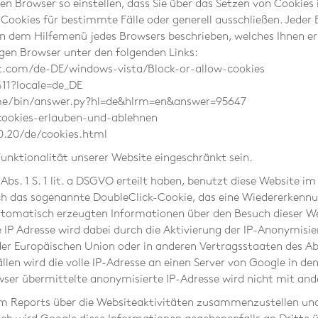
n Browser so einstellen, dass Sie über das Setzen von Cookies
kies für bestimmte Fälle oder generell ausschließen. Jeder Br
 in dem Hilfemenü jedes Browsers beschrieben, welches Ihnen erl
ligen Browser unter den folgenden Links:
ft.com/de-DE/windows-vista/Block-or-allow-cookies
411?locale=de_DE
me/bin/answer.py?hl=de&hlrm=en&answer=95647
/cookies-erlauben-und-ablehnen
.20/de/cookies.html
unktionalität unserer Website eingeschränkt sein.
 6 Abs. 1 S. 1 lit. a DSGVO erteilt haben, benutzt diese Websi
h das sogenannte DoubleClick-Cookie, das eine Wiedererkennu
utomatisch erzeugten Informationen über den Besuch dieser We
 IP Adresse wird dabei durch die Aktivierung der IP-Anonymisie
 der Europäischen Union oder in anderen Vertragsstaaten des
en wird die volle IP-Adresse an einen Server von Google in de
ser übermittelte anonymisierte IP-Adresse wird nicht mit a
um Reports über die Websiteaktivitäten zusammenzustellen un