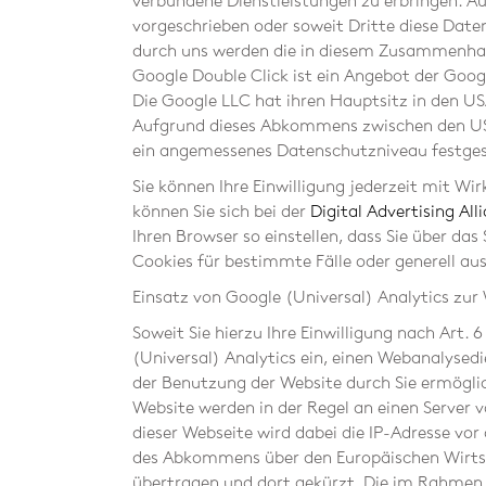
verbundene Dienstleistungen zu erbringen. Au
vorgeschrieben oder soweit Dritte diese Date
durch uns werden die in diesem Zusammenha
Google Double Click ist ein Angebot der Goo
Die Google LLC hat ihren Hauptsitz in den USA
Aufgrund dieses Abkommens zwischen den USA
ein angemessenes Datenschutzniveau festgest
Sie können Ihre Einwilligung jederzeit mit Wi
können Sie sich bei der
Digital Advertising All
Ihren Browser so einstellen, dass Sie über d
Cookies für bestimmte Fälle oder generell au
Einsatz von Google (Universal) Analytics zu
Soweit Sie hierzu Ihre Einwilligung nach Art. 
(Universal) Analytics ein, einen Webanalysed
der Benutzung der Website durch Sie ermögli
Website werden in der Regel an einen Server 
dieser Webseite wird dabei die IP-Adresse vo
des Abkommens über den Europäischen Wirtsch
übertragen und dort gekürzt. Die im Rahmen 