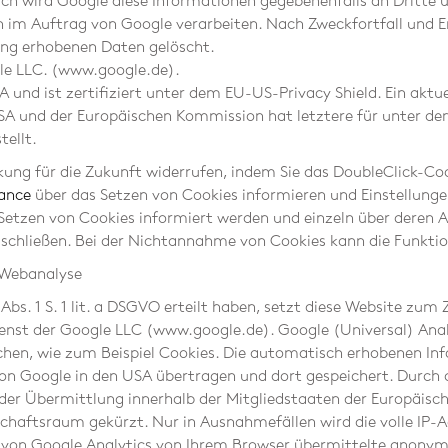
ch wird Google diese Informationen gegebenenfalls an Dritte üb
n im Auftrag von Google verarbeiten. Nach Zweckfortfall und 
ng erhobenen Daten gelöscht.
gle LLC. (www.google.de).
 und ist zertifiziert unter dem EU-US-Privacy Shield. Ein aktue
 und der Europäischen Kommission hat letztere für unter dem 
ellt.
rkung für die Zukunft widerrufen, indem Sie das DoubleClick-Co
iance
über das Setzen von Cookies informieren und Einstellunge
as Setzen von Cookies informiert werden und einzeln über der
sschließen. Bei der Nichtannahme von Cookies kann die Funktio
r Webanalyse
6 Abs. 1 S. 1 lit. a DSGVO erteilt haben, setzt diese Website z
ienst der Google LLC (www.google.de). Google (Universal) Ana
chen, wie zum Beispiel Cookies. Die automatisch erhobenen In
von Google in den USA übertragen und dort gespeichert. Durch 
r der Übermittlung innerhalb der Mitgliedstaaten der Europäis
aftsraum gekürzt. Nur in Ausnahmefällen wird die volle IP-Ad
von Google Analytics von Ihrem Browser übermittelte anonymis