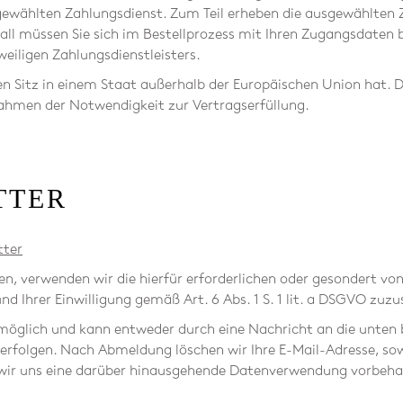
gewählten Zahlungsdienst. Zum Teil erheben die ausgewählten Z
 Fall müssen Sie sich im Bestellprozess mit Ihren Zugangsdaten
weiligen Zahlungsdienstleisters.
inen Sitz in einem Staat außerhalb der Europäischen Union hat
Rahmen der Notwendigkeit zur Vertragserfüllung.
TTER
tter
, verwenden wir die hierfür erforderlichen oder gesondert vo
d Ihrer Einwilligung gemäß Art. 6 Abs. 1 S. 1 lit. a DSGVO zuz
möglich und kann entweder durch eine Nachricht an die unten
rfolgen. Nach Abmeldung löschen wir Ihre E-Mail-Adresse, sowe
wir uns eine darüber hinausgehende Datenverwendung vorbehalte