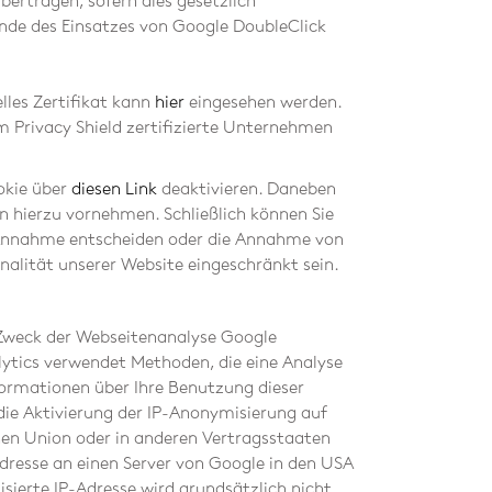
ertragen, sofern dies gesetzlich
Ende des Einsatzes von Google DoubleClick
lles Zertifikat kann
hier
eingesehen werden.
Privacy Shield zertifizierte Unternehmen
okie über
diesen Link
deaktivieren. Daneben
n hierzu vornehmen. Schließlich können Sie
en Annahme entscheiden oder die Annahme von
nalität unserer Website eingeschränkt sein.
um Zweck der Webseitenanalyse Google
lytics verwendet Methoden, die eine Analyse
formationen über Ihre Benutzung dieser
die Aktivierung der IP-Anonymisierung auf
chen Union oder in anderen Vertragsstaaten
resse an einen Server von Google in den USA
ierte IP-Adresse wird grundsätzlich nicht