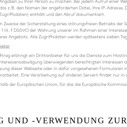
ngaben zu Ihrer Person zu machen. Bei jedem Aufruf einer Webs
das z.B. den Namen der angeforderten Datei, Ihre IP-Adresse,
ugriffsdaten) enthält und den Abruf dokumentiert.
m Zwecke der Sicherstellung eines störungsfreien Betriebs der 
 S. 1 lit. f DSGVO der Wahrung unserer im Rahmen einer Inter
seres Angebots. Alle Zugriffsdaten werden spätestens sieben Ta
ieter
rag erbringt ein Drittanbieter für uns die Dienste zum Hostin
nteressensabwägung überwiegenden berechtigten Interessen an
zung dieser Webseite oder in dafür vorgesehenen Formularen i
rarbeitet. Eine Verarbeitung auf anderen Servern findet nur in
erhalb der Europäischen Union, für das die Europäische Kommis
DATENSCHUT
G UND -VERWENDUNG ZU