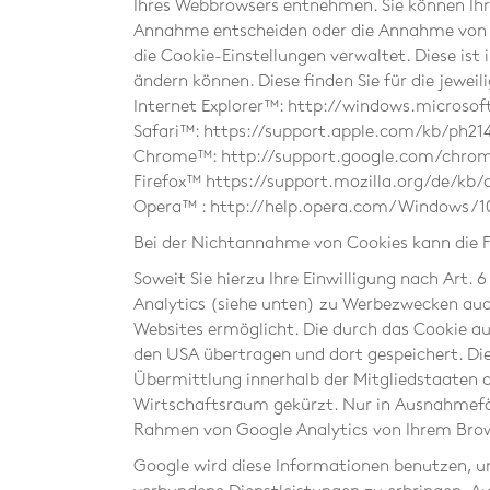
Ihres Webbrowsers entnehmen. Sie können Ihre
Annahme entscheiden oder die Annahme von Coo
die Cookie-Einstellungen verwaltet. Diese ist
ändern können. Diese finden Sie für die jewei
Internet Explorer™: http://windows.microso
Safari™: https://support.apple.com/kb/ph21
Chrome™: http://support.google.com/chro
Firefox™ https://support.mozilla.org/de/kb
Opera™ : http://help.opera.com/Windows/10
Bei der Nichtannahme von Cookies kann die F
Soweit Sie hierzu Ihre Einwilligung nach Art.
Analytics (siehe unten) zu Werbezwecken auc
Websites ermöglicht. Die durch das Cookie a
den USA übertragen und dort gespeichert. Die
Übermittlung innerhalb der Mitgliedstaaten
Wirtschaftsraum gekürzt. Nur in Ausnahmefäll
Rahmen von Google Analytics von Ihrem Brow
Google wird diese Informationen benutzen, 