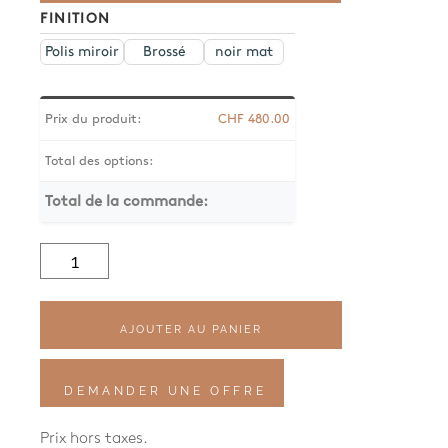
FINITION
Polis miroir
Brossé
noir mat
Prix du produit:
CHF
480.00
Total des options:
Total de la commande:
quantité
de
Waterline
Wandanschlussbogen
mit
AJOUTER AU PANIER
Brause
SK
DEMANDER UNE OFFRE
Prix hors taxes.