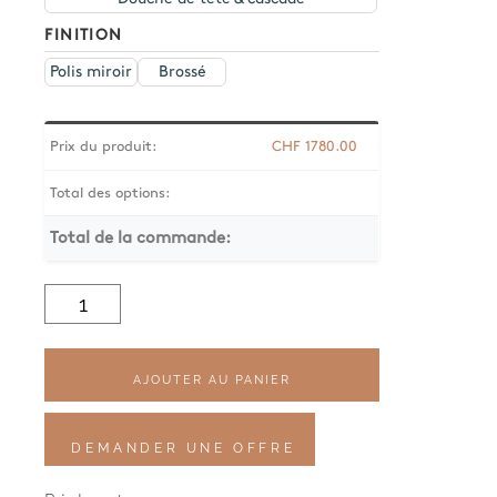
FINITION
Polis miroir
Brossé
Prix du produit:
CHF
1780.00
Total des options:
Total de la commande:
quantité
de
Waterline
Duschkopf
Q500
AJOUTER AU PANIER
DEMANDER UNE OFFRE