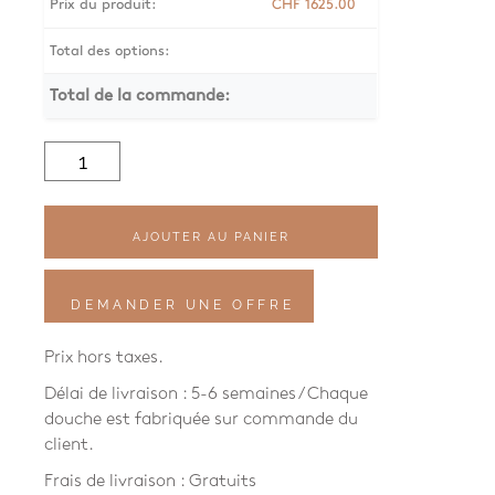
Prix du produit:
CHF
1625.00
Total des options:
Total de la commande:
quantité
de
Wanddusche,
Twiggy,
W883
AJOUTER AU PANIER
DEMANDER UNE OFFRE
Prix hors taxes.
Délai de livraison : 5-6 semaines / Chaque
douche est fabriquée sur commande du
client.
Frais de livraison : Gratuits