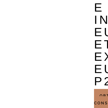
E
I
E
E
E
E
P
OB
CONS