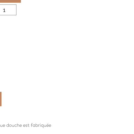
uantité
e
n
ut
usche
22.S
aque douche est fabriquée