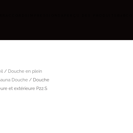
R
RACCORDS
IMPRESSIONS
APERÇU DES PRODUITS
B2B
CO
il
/
Douche en plein
Sauna Douche
/ Douche
eure et extérieure P22.S