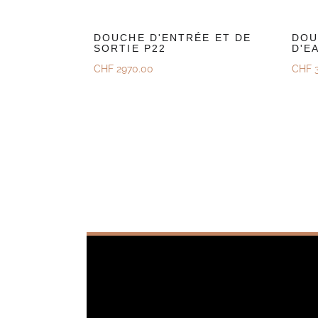
DOUCHE D'ENTRÉE ET DE
DOU
SORTIE P22
D'E
CHF
2970.00
CHF
3
Découvrez
Déc
Demander Une Offre
Dem