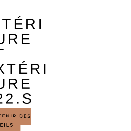
NTÉRI
URE
T
XTÉRI
URE
22.S
TENIR DES
EILS