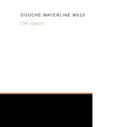
DOUCHE WATERLINE W010
CHF
1975.00
Découvrez
Demander Une Offre