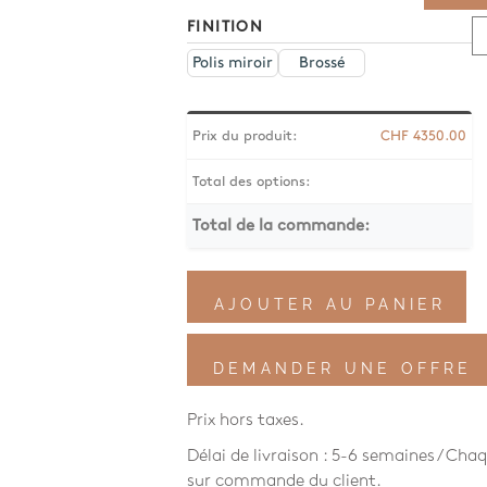
q
FINITION
d
Polis miroir
Brossé
I
&
O
D
Prix du produit:
CHF
4350.00
P
Total des options:
Total de la commande:
AJOUTER AU PANIER
DEMANDER UNE OFFRE
Prix hors taxes.
Délai de livraison : 5-6 semaines / Ch
sur commande du client.