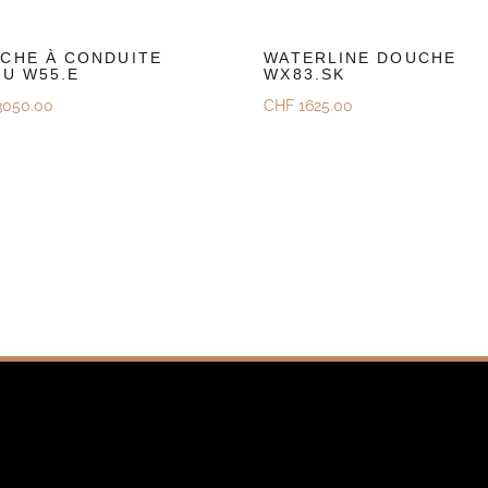
CHE À CONDUITE
WATERLINE DOUCHE
AU W55.E
WX83.SK
050.00
CHF
1625.00
ouvrez
Découvrez
ander Une Offre
Demander Une Offre