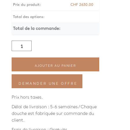
Prix du produit:
CHF
2630.00
Total des options:
Total de la commande:
quantité
de
Classy
C40
AJOUTER AU PANIER
DEMANDER UNE OFFRE
Prix hors taxes.
Délai de livraison : 5-6 semaines / Chaque
douche est fabriquée sur commande du
client.
Frais de livraison : Gratuits