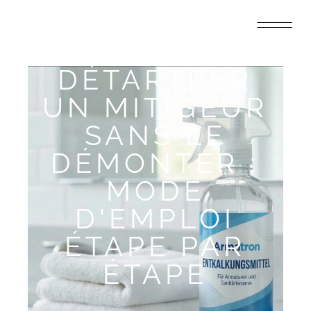
DÉTARTRER
UN MITIGEUR
SANS LE
DÉMONTER :
MODE
D'EMPLOI
ÉTAPE PAR
ÉTAPE