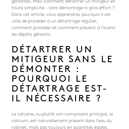
gênantes. Mais comment détartrer un mitigeur en
toute simplicité - sans démontage ni gros effort ?
Dans cet article, vous apprendrez pourquoi il est
utile de procéder à un détartrage régulier,
comment procéder et comment prévenir à l'avenir
les dépôts gênants.
DÉTARTRER UN
MITIGEUR SANS LE
DÉMONTER :
POURQUOI LE
DÉTARTRAGE EST-
IL NÉCESSAIRE ?
Le calcaire, ou plutôt son composant principal, le
calcium, est naturellement présent dans l'eau du
robinet, mais pas toujours en quantités égales.